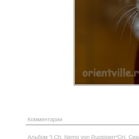
Комментарии
Альбом "I.Ch. Nemo von Ruopigen*CH. Сиа