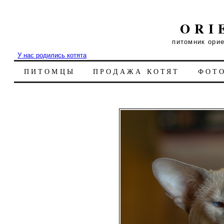
ORI
питомник ори
У нас родились котята
ПИТОМЦЫ
ПРОДАЖА КОТЯТ
ФОТ