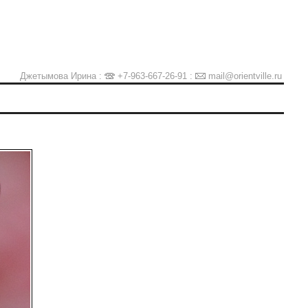
Джетымова Ирина :
+7-963-667-26-91
:
mail@orientville.ru
Ы