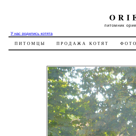
ORI
питомник ори
У нас родились котята
ПИТОМЦЫ
ПРОДАЖА КОТЯТ
ФОТ