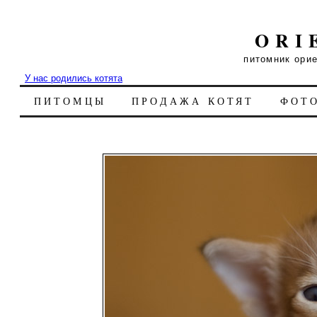
ORI
питомник ори
У нас родились котята
ПИТОМЦЫ
ПРОДАЖА КОТЯТ
ФОТ