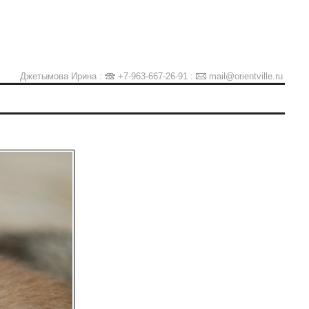
Джетымова Ирина :
+7-963-667-26-91
:
mail@orientville.ru
Ы