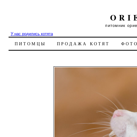
ORI
питомник ори
У нас родились котята
ПИТОМЦЫ
ПРОДАЖА КОТЯТ
ФОТ