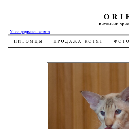
ORI
питомник ори
У нас родились котята
ПИТОМЦЫ
ПРОДАЖА КОТЯТ
ФОТ