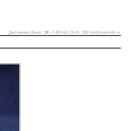
Джетымова Ирина :
+7-963-667-26-91
:
mail@orientville.ru
Ы