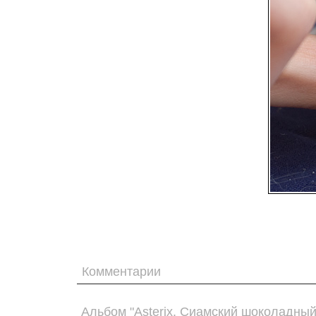
Комментарии
Альбом "Asterix. Сиамский шоколадный