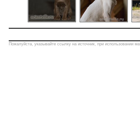
Пожалуйста, указывайте ссылку на источник, при использовании ма