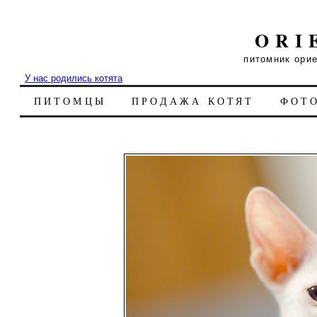
ORI
питомник ори
У нас родились котята
ПИТОМЦЫ
ПРОДАЖА КОТЯТ
ФОТ