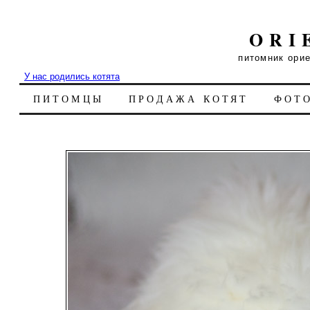
ORI
питомник ори
У нас родились котята
ПИТОМЦЫ
ПРОДАЖА КОТЯТ
ФОТ