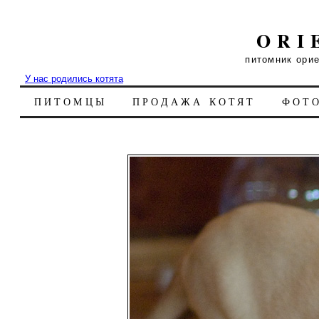
ORI
питомник ори
У нас родились котята
ПИТОМЦЫ
ПРОДАЖА КОТЯТ
ФОТ