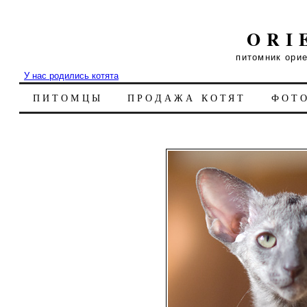
ORI
питомник ори
У нас родились котята
ПИТОМЦЫ
ПРОДАЖА КОТЯТ
ФОТ