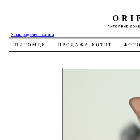
ORI
питомник ори
У нас родились котята
ПИТОМЦЫ
ПРОДАЖА КОТЯТ
ФОТ