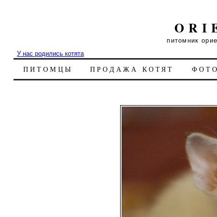
ORI
питомник ори
У нас родились котята
ПИТОМЦЫ
ПРОДАЖА КОТЯТ
ФОТ