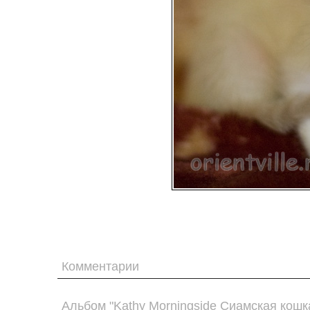
Комментарии
Альбом "Kathy Morningside Сиамская кошк