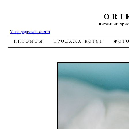
ORI
питомник ори
У нас родились котята
ПИТОМЦЫ
ПРОДАЖА КОТЯТ
ФОТ