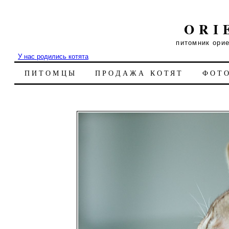
ORI
питомник ори
У нас родились котята
ПИТОМЦЫ
ПРОДАЖА КОТЯТ
ФОТ