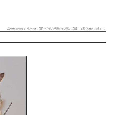
Джетымова Ирина :
+7-963-667-26-91
:
mail@orientville.ru
Ы