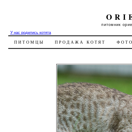
ORI
питомник ори
У нас родились котята
ПИТОМЦЫ
ПРОДАЖА КОТЯТ
ФОТ