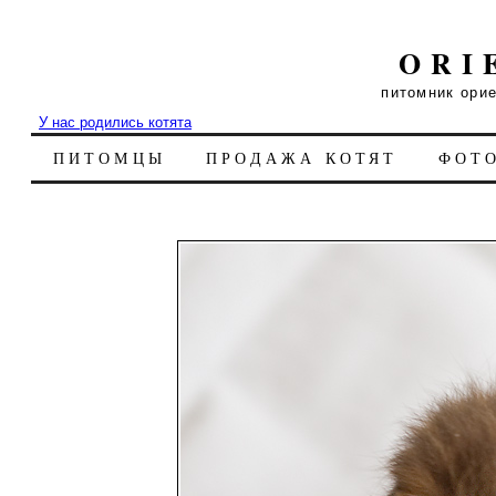
ORI
питомник ори
У нас родились котята
ПИТОМЦЫ
ПРОДАЖА КОТЯТ
ФОТ