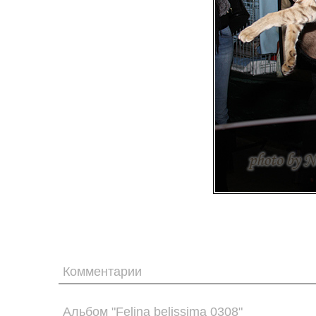
Комментарии
Альбом "Felina belissima 0308"