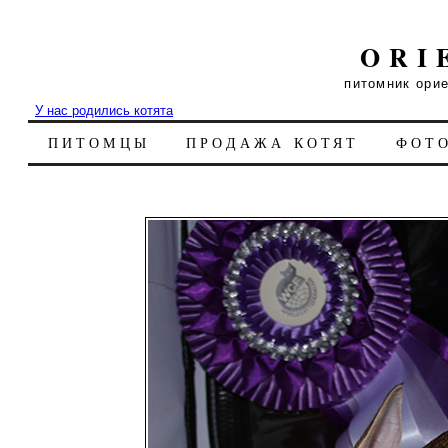
ORI
питомник ори
У нас родились котята
ПИТОМЦЫ
ПРОДАЖА КОТЯТ
ФОТ