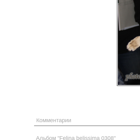
Комментарии
Альбом "Felina belissima 0308"