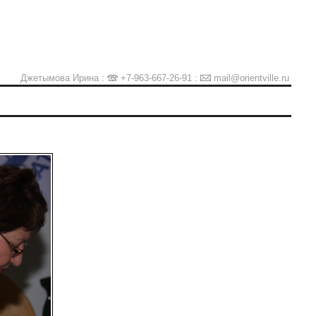
Джетымова Ирина :
+7-963-667-26-91
:
mail@orientville.ru
Ы