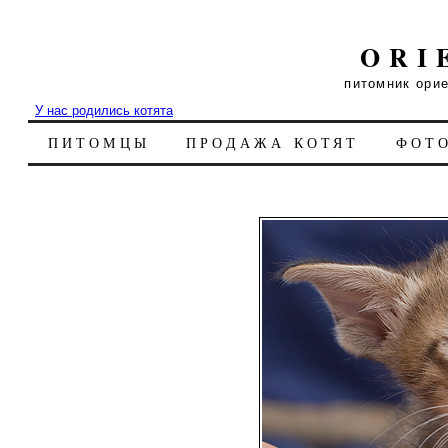
ORI
питомник ори
У нас родились котята
ПИТОМЦЫ
ПРОДАЖА КОТЯТ
ФОТ