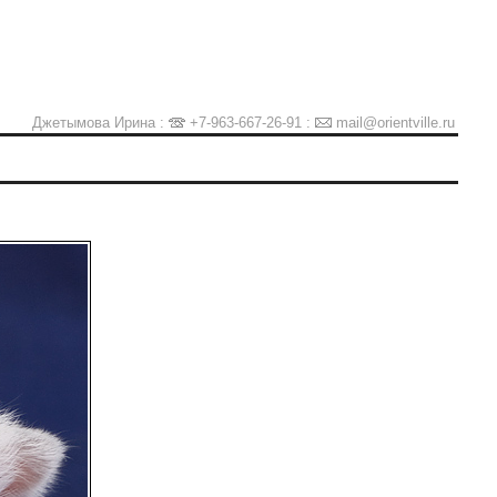
Джетымова Ирина :
+7-963-667-26-91
:
mail@orientville.ru
Ы