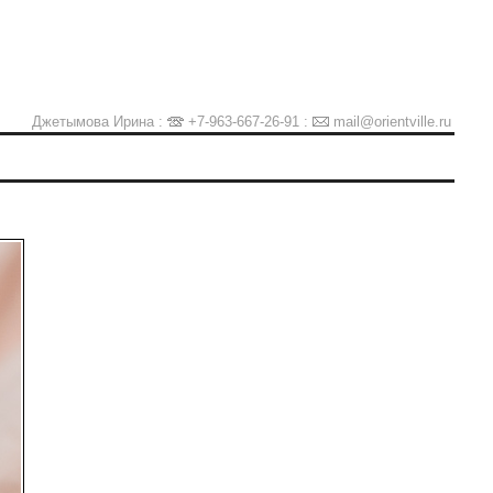
Джетымова Ирина :
+7-963-667-26-91
:
mail@orientville.ru
Ы