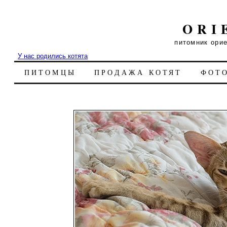
ORI
питомник ори
У нас родились котята
ПИТОМЦЫ
ПРОДАЖА КОТЯТ
ФОТ