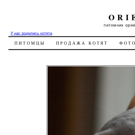
ORI
питомник ори
У нас родились котята
ПИТОМЦЫ
ПРОДАЖА КОТЯТ
ФОТ