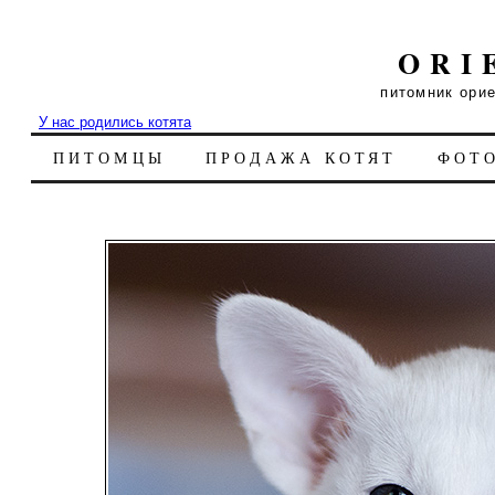
ORI
питомник ори
У нас родились котята
ПИТОМЦЫ
ПРОДАЖА КОТЯТ
ФОТ