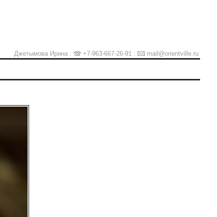
Джетымова Ирина :
+7-963-667-26-91
:
mail@orientville.ru
Ы