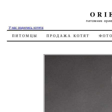
ORI
питомник ори
У нас родились котята
ПИТОМЦЫ
ПРОДАЖА КОТЯТ
ФОТ