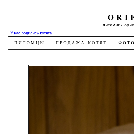
ORI
питомник ори
У нас родились котята
ПИТОМЦЫ
ПРОДАЖА КОТЯТ
ФОТ