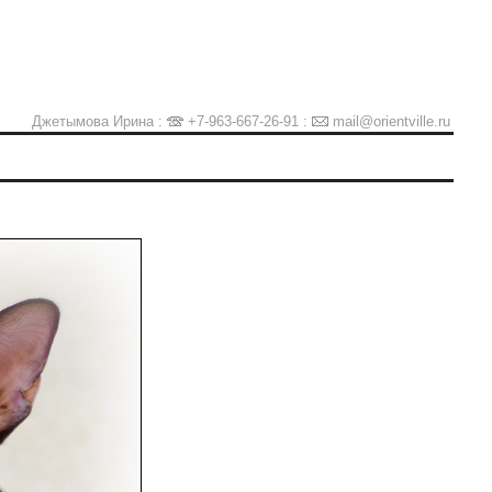
Джетымова Ирина :
+7-963-667-26-91
:
mail@orientville.ru
Ы