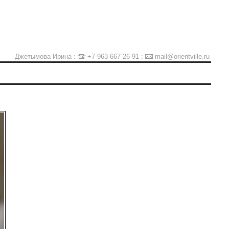
Джетымова Ирина :
+7-963-667-26-91
:
mail@orientville.ru
Ы