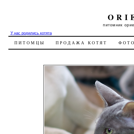
ORI
питомник ори
У нас родились котята
ПИТОМЦЫ
ПРОДАЖА КОТЯТ
ФОТ