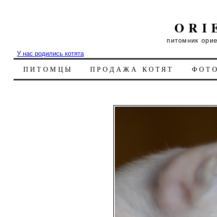
ORI
питомник ори
У нас родились котята
ПИТОМЦЫ
ПРОДАЖА КОТЯТ
ФОТ