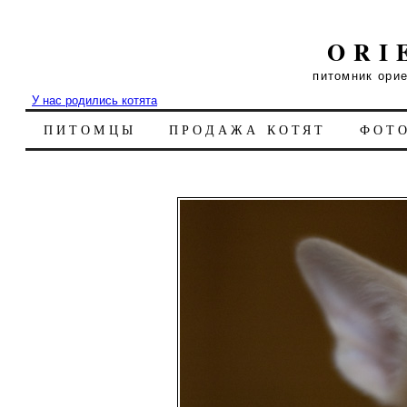
ORI
питомник ори
У нас родились котята
ПИТОМЦЫ
ПРОДАЖА КОТЯТ
ФОТ