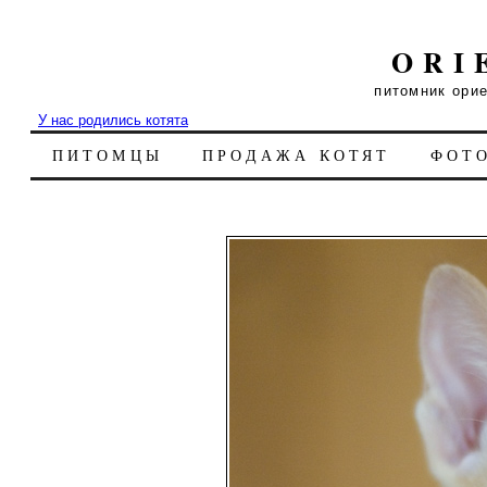
ORI
питомник ори
У нас родились котята
ПИТОМЦЫ
ПРОДАЖА КОТЯТ
ФОТ