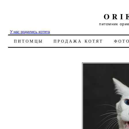
ORI
питомник ори
У нас родились котята
ПИТОМЦЫ
ПРОДАЖА КОТЯТ
ФОТ