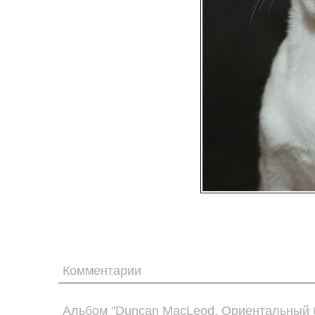
Комментарии
Альбом "Duncan MacLeod. Ориентальный 