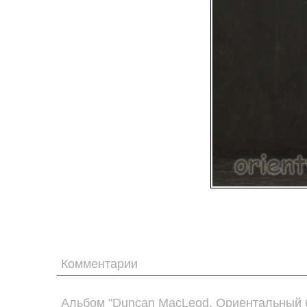
Комментарии
Альбом "Duncan MacLeod. Ориентальный 