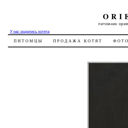
ORI
питомник ори
У нас родились котята
ПИТОМЦЫ
ПРОДАЖА КОТЯТ
ФОТ