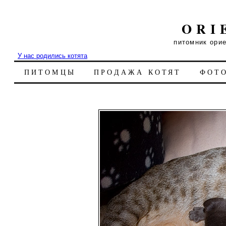
ORI
питомник ори
У нас родились котята
ПИТОМЦЫ
ПРОДАЖА КОТЯТ
ФОТ