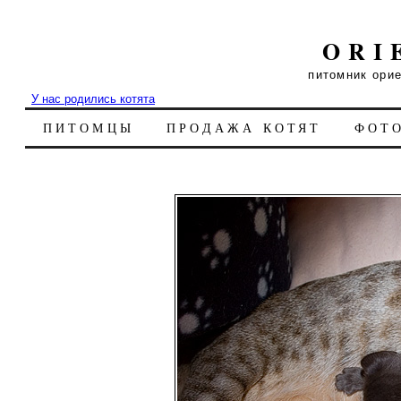
ORI
питомник ори
У нас родились котята
ПИТОМЦЫ
ПРОДАЖА КОТЯТ
ФОТ