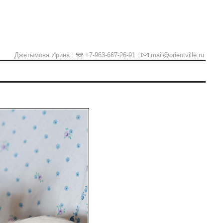
Джетымова Ирина :
+7-963-667-26-91
:
mail@orientville.ru
Ы