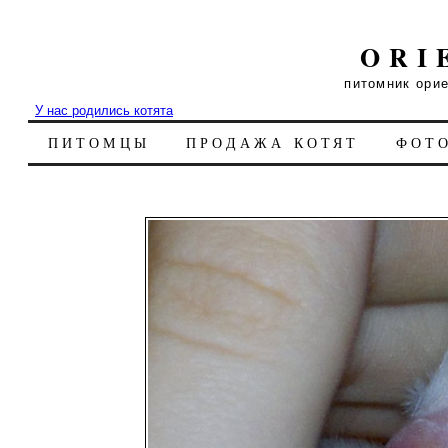
ORI
питомник ори
У нас родились котята
ПИТОМЦЫ
ПРОДАЖА КОТЯТ
ФОТ