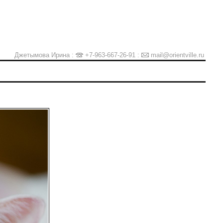
Джетымова Ирина :
+7-963-667-26-91
:
mail@orientville.ru
Ы