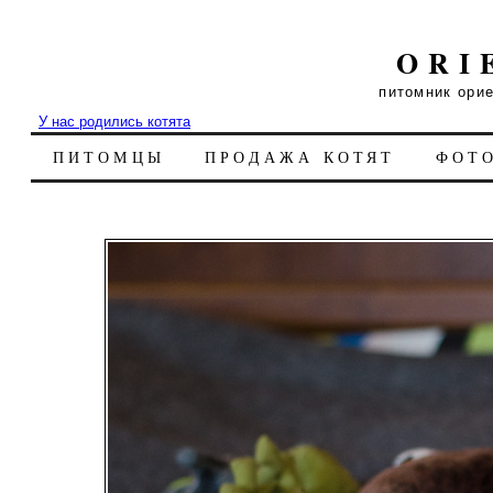
ORI
питомник ори
У нас родились котята
ПИТОМЦЫ
ПРОДАЖА КОТЯТ
ФОТ