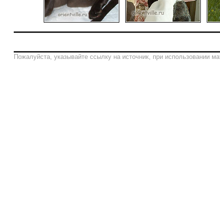
Пожалуйста, указывайте ссылку на источник, при использовании ма