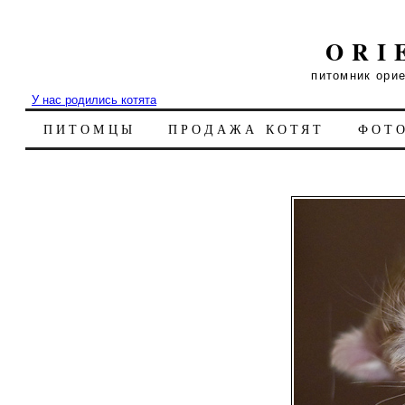
ORI
питомник ори
У нас родились котята
ПИТОМЦЫ
ПРОДАЖА КОТЯТ
ФОТ