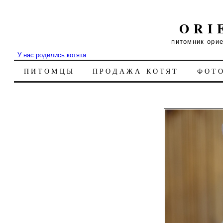
ORI
питомник ори
У нас родились котята
ПИТОМЦЫ
ПРОДАЖА КОТЯТ
ФОТ