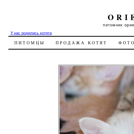
ORI
питомник ори
У нас родились котята
ПИТОМЦЫ
ПРОДАЖА КОТЯТ
ФОТ