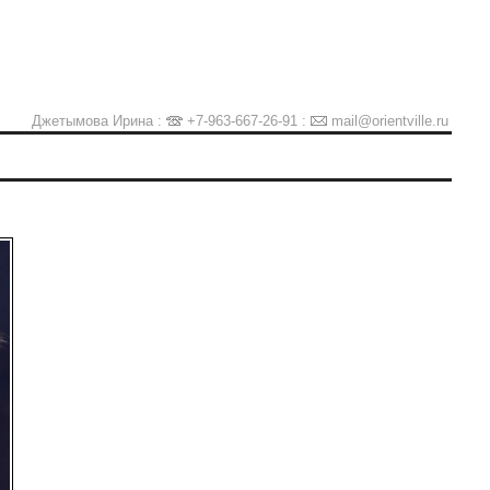
Джетымова Ирина :
+7-963-667-26-91
:
mail@orientville.ru
Ы